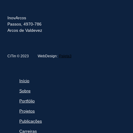
InovArcos
Passos, 4970-786
Arcos de Valdevez
CiTin © 2023
WebDesign:
Paleta3
Início
Sobre
Portfólio
Projetos
Publicações
Carreiras