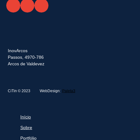
InovArcos
Passos, 4970-786
Arcos de Valdevez
CiTin © 2023
WebDesign:
Paleta3
Início
Sobre
Portfólio