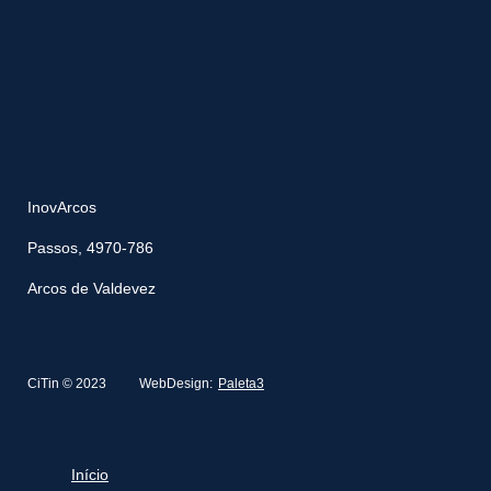
InovArcos
Passos, 4970-786
Arcos de Valdevez
CiTin © 2023
WebDesign:
Paleta3
Início