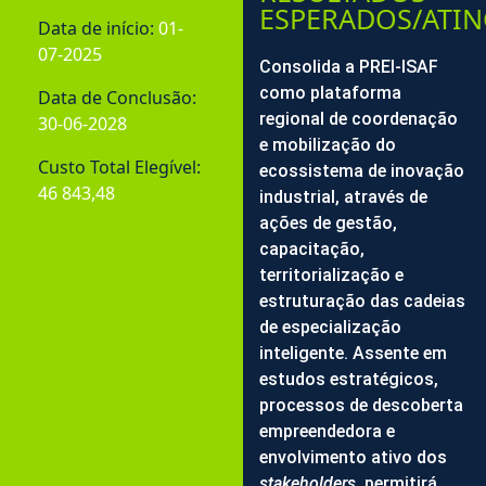
ESPERADOS/ATIN
Data de início:
01-
07-2025
Consolida a PREI-ISAF
como plataforma
Data de Conclusão:
regional de coordenação
30-06-2028
e mobilização do
Custo Total Elegível:
ecossistema de inovação
46 843,48
industrial, através de
ações de gestão,
capacitação,
territorialização e
estruturação das cadeias
de especialização
inteligente. Assente em
estudos estratégicos,
processos de descoberta
empreendedora e
envolvimento ativo dos
stakeholders
, permitirá